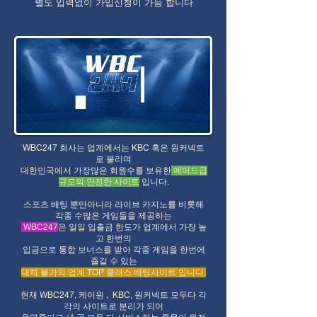
​별도 입력없이 가입신청이 가능 합니다​
WBC247 회사는 업계에서는 KBC 혹은 원커넥트
로 불리며
대한민국에서 가장많은 회원수를 보유한
메머드급
규모의 안전한 사이트
입니다.
스포츠 배팅 뿐만아니라 라이브 카지노를 비롯해
각종 수많은 게임들을 제공하는
WBC247
은 일일 입출금 한도가 업계에서 가장 높
고 한번의
입금으로 통합 보너스를 받아 각종 게임을 한번에
즐길 수 있는
대체 불가의 업계 TOP 클래스 배팅사이트 입니다.
현재 WBC247, 케이원 , KBC, 원커넥트 모두다 각
각의 사이트로 분리가 되어