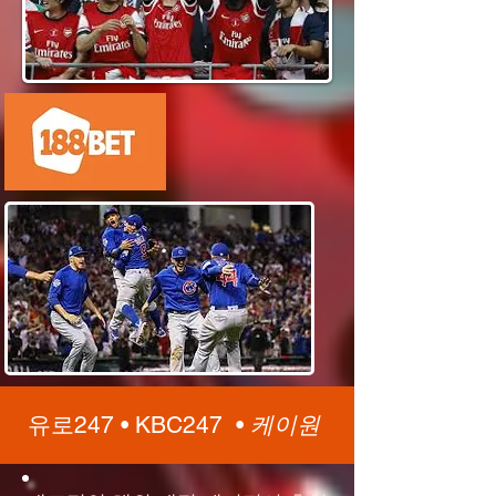
유로247 • KBC247
•
케이원