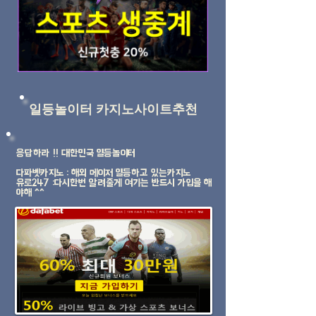
​일등놀이터 카지노사이트추천
응답하라 !! 대한민국 일등놀이터
다파벳카지노 : 해외 메이저 일등하고 있는카지노
유로247 :다시한번 알려줄게 여기는 반드시 가입을 해
야해 ^^