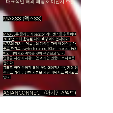
대표적인 해외 배팅 에이전시 추천
MAX88 (맥스88)
MAX88은 필리핀의 pagcor 라이센스를 취득하여
2016년 부터 운영된 해외 배팅 에이전시이다.
W88의 카지노 제품들의 계약을 따와 베이스를 가
꾸고 추가로 playtech casino,10bet,maxbet 등의
해외 배팅사와 계약을 맺어 운영되고 있다.
입출금 시간의 제한이 있고 가입 인증이 까다로운
편이다.
그래도 역대 운영된 해외 배팅 에이전시 中, 가장 안
전하고 가장 탄탄한 자본을 가진 배팅사로 평가되고
있다.
ASIANCONNECT (아시안커넥트)
ASIANCONNECT는 2014년에 생겨난 해외 배팅
에이전시다. 네덜란드의 퀴라소에서 쿠라카오 라이