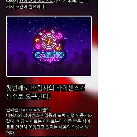
따라서
해외 배팅 에이전시
가 되기 위해서는 두
가지 조건이 필요하다.
첫번째로 배팅사의 라이센스가
필수로 요구된다.
필리핀 pagcor 라이센스
배팅사의 라이센스란 일종의 도박 산업 인증서와
같다. 해당 사이트는 어디로부터 인증 받은 사이
트로 안전히 운영되고 있다는 내용의 인증서 말
이다.