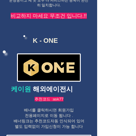
운영중이고 세 곳 모두 다 서비스하는 종목이 완전
히 일치합니다.
​비교하지 마세요 무조건 입니다.!!
K - ONE
케이원
해외에이전시
추천코드 :ask77
​배너를 클릭하시면 회원가입
전용페이지로 이동 됩니다 .
배너링크는 추천코드자동 인식되어 있어
​별도 입력없이 가입신청이 가능 합니다​