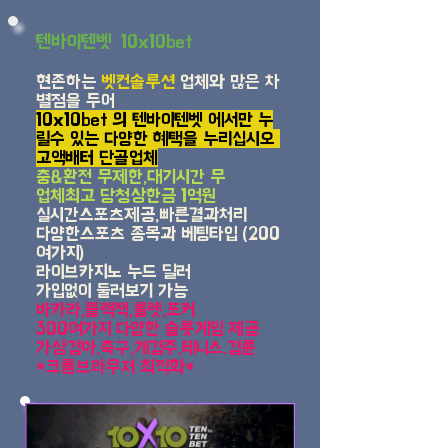
​텐바이텐벳
10x10bet
현존하는
벳컨솔루션
업체와 많은 차
별점을 두어
10x10bet 의 텐바이텐벳 에서만 누
릴수 있는 다양한 혜택을 누리십시오
고액배터 단골업체
충&환전 무제한,대기시간 무
업체최고 당청상한금 1억원
실시간스포츠제공,빠른결과처리
다양한스포츠 종목과 베팅타입 (200
여가지)
라이브카지노 누드 딜러
가입없이 둘러보기 가능
바카라,블랙잭,룰렛,포커
300여가지 다양한 슬롯게임 제공
가상경마,축구,개경주,테니스.경륜
*크롬브라우저 최적화*