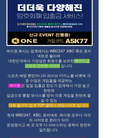
케이원 회사는 업계에서는 WBC247 ,KBC 혹은 원커
넥트로 불리며
대한민국에서 가장많은 회원수를 보유한
메머드급
규모의 안전한 사이트
입니다.
스포츠 배팅 뿐만아니라 라이브 카지노를 비롯해 각
종 수많은 게임들을 제공하는
케이원
은 일일 입출금 한도가 업계에서 가장 높고
한번의
입금으로 통합 보너스를 받아 각종 게임을 한번에 즐
길 수 있는
대체 불가의 업계 TOP 클래스 배팅사이트 입니다.
현재 WBC247, KBC, 원커넥트 ,케이원 모두다 각각
의 사이트로 분리가 되어
운영중이고 세 곳 모두 다 서비스하는 종목이 완전히
일치합니다.